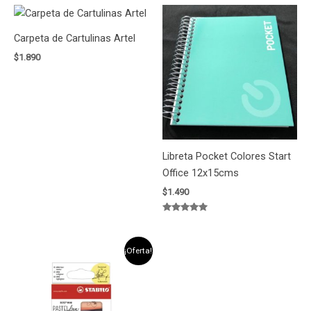
Carpeta de Cartulinas Artel
$
1.890
Libreta Pocket Colores Start
Office 12x15cms
$
1.490
Valorado
con
5.00
de 5
El
El
¡Oferta!
precio
precio
original
actual
era:
es:
$1.990.
$1.790.