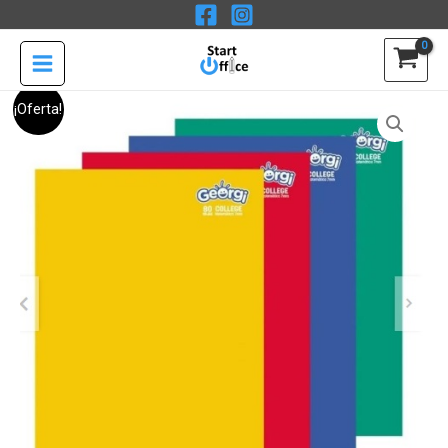
Ir
College
al
80
contenido
hojas
Matemáticas
El
El
Pack
¡Oferta!
5mm
precio
precio
10
Georgi
original
actual
Cuadernos
cantidad
era:
es:
College
$9.990.
$7.990.
80
hojas
Matemáticas
5mm
Georgi
cantidad