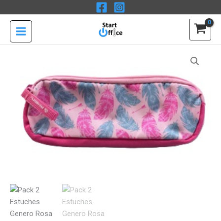
Ir
Genero
al
Rosa
contenido
+
Calipso
Pack
Florall
2
Rhein
Estuches
cantidad
Genero
Rosa
+
Calipso
Florall
Rhein
cantidad