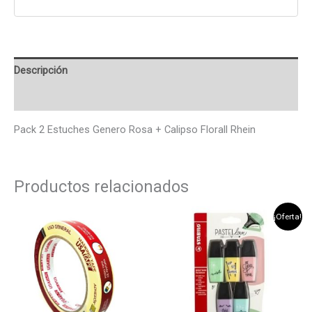
Descripción
Valoraciones (0)
Pack 2 Estuches Genero Rosa + Calipso Florall Rhein
Productos relacionados
El
El
¡Oferta!
precio
precio
original
actual
era:
es:
$3.290.
$2.990.