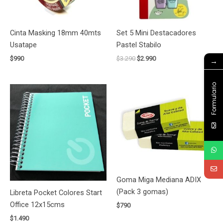
Cinta Masking 18mm 40mts
Set 5 Mini Destacadores
Usatape
Pastel Stabilo
$
990
$
3.290
$
2.990
→
Formulario
Goma Miga Mediana ADIX
(Pack 3 gomas)
Libreta Pocket Colores Start
Office 12x15cms
$
790
$
1.490