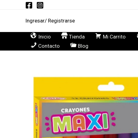
Ir
al
Ingresar/ Registrarse
contenido
Inicio
Tienda
Mi Carrito
Contacto
Blog