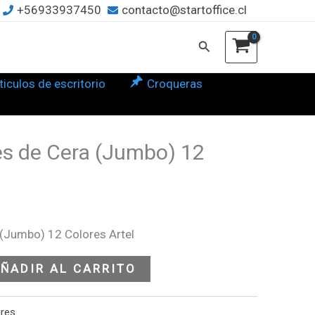
+56933937450
contacto@startoffice.cl
a
mbo)
Buscar
ores
ticulos de escritorio
Croqueras
l
tidad
s de Cera (Jumbo) 12
(Jumbo) 12 Colores Artel
ÑADIR AL CARRITO
ares