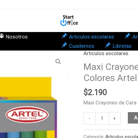
Cer
(Ju
12
Col
Nosotros
Articulos escolares
Ar
Arte
Cuadernos
Libretas
can
Articulos escolares
Maxi
Crayones
Maxi Crayone
de
Colores Artel
Cera
(Jumbo)
$
2.190
12
Maxi Crayones de Cera 
Colores
Artel
A
-
+
cantidad
Categoría:
Articulos escol