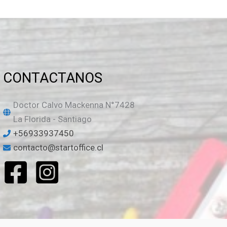
CONTACTANOS
Doctor Calvo Mackenna N°7428
La Florida - Santiago
+56933937450
contacto@startoffice.cl