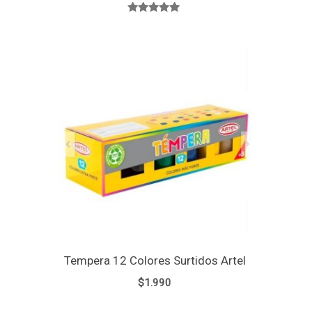
Valorado
con
5.00
de 5
Tempera 12 Colores Surtidos Artel
$
1.990