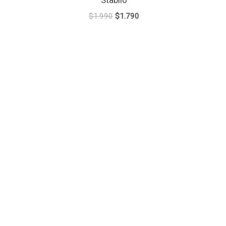
Stabilo
$
1.990
$
1.790