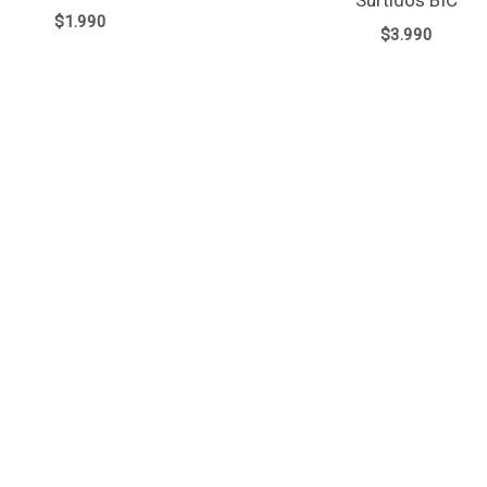
Surtidos BIC
$
1.990
$
3.990