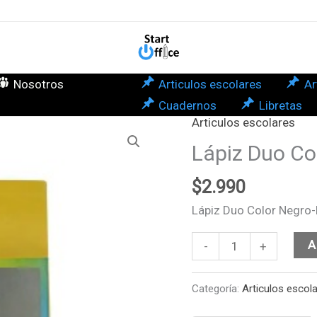
Neg
Roj
10u
Arte
Nosotros
Articulos escolares
Ar
can
Cuadernos
Libretas
Articulos escolares
Lápiz
Duo
Lápiz Duo Co
Color
$
2.990
Negro-
Rojo
Lápiz Duo Color Negro-
10un
Artel
A
-
+
cantidad
Categoría:
Articulos escol