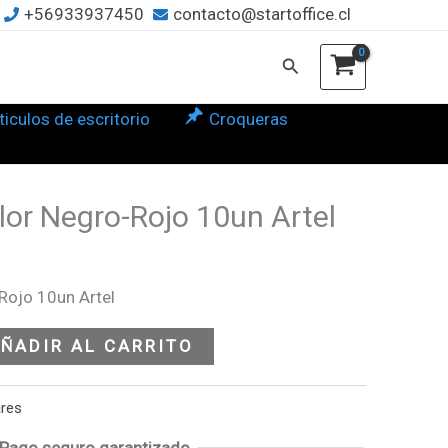
+56933937450
contacto@startoffice.cl
ro-
o
Buscar
n
l
ticulos de escritorio
Croqueras
tidad
lor Negro-Rojo 10un Artel
Rojo 10un Artel
ÑADIR AL CARRITO
ares
Pago seguro garantizado