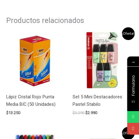
Productos relacionados
El
El
¡Oferta!
precio
precio
original
actual
era:
es:
$3.290.
$2.990.
→
Formulario
Lápiz Cristal Rojo Punta
Set 5 Mini Destacadores
Media BIC (50 Unidades)
Pastel Stabilo
$
13.250
$
3.290
$
2.990
El
El
¡Oferta!
precio
precio