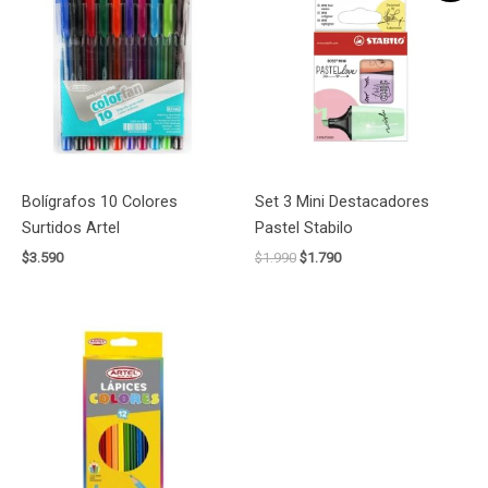
original
actual
era:
es:
$1.990.
$1.790.
Bolígrafos 10 Colores
Set 3 Mini Destacadores
Surtidos Artel
Pastel Stabilo
$
3.590
$
1.990
$
1.790