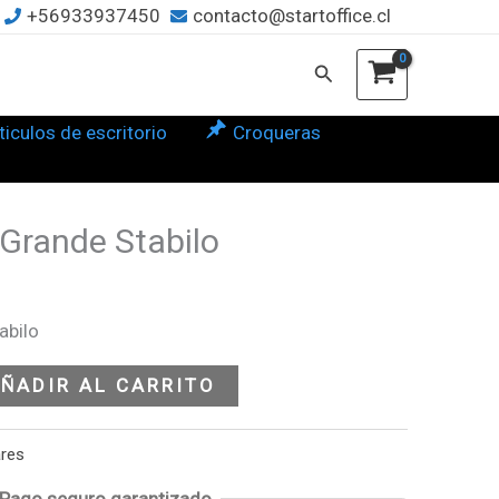
+56933937450
contacto@startoffice.cl
ilo
tidad
Buscar
ticulos de escritorio
Croqueras
Grande Stabilo
abilo
ÑADIR AL CARRITO
ares
Pago seguro garantizado