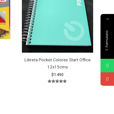
→
Formulario
1
Libreta Pocket Colores Start Office
12x15cms
$
1.490
Valorado
con
5.00
de 5