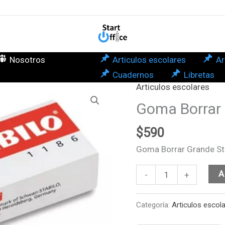
Stab
can
Nosotros
Articulos escolares
Ar
Cuadernos
Libretas
Articulos escolares
Goma
Borrar
Goma Borrar 
Grande
$
590
Stabilo
cantidad
Goma Borrar Grande St
A
-
+
Categoría:
Articulos escol