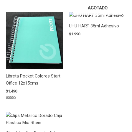
AGOTADO
UHU HART 35ml Adhesivo
$
1.990
Libreta Pocket Colores Start
Office 12x15cms
$
1.490
Valorado
con
5.00
de 5