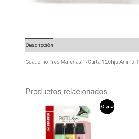
Descripción
Valoraciones (0)
Cuaderno Tres Materias T/Carta 120hjs Animal P
Productos relacionados
El
El
¡Oferta!
precio
precio
original
actual
era:
es:
$3.290.
$2.990.