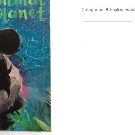
Rhein
Categorías:
Articulos esco
cantidad