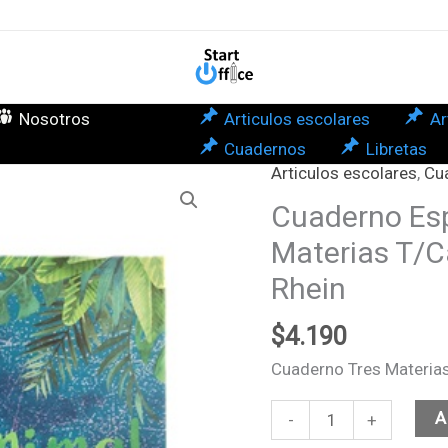
-
Tre
Mat
T/C
Nosotros
Articulos escolares
Ar
120
Cuadernos
Libretas
Ani
Articulos escolares
,
Cu
Cuaderno
Plan
Especial
Cuaderno Espe
Rhe
Triple
Materias T/C
can
-
Rhein
Tres
Materias
$
4.190
T/Carta
Cuaderno Tres Materias
120hjs
Animal
A
-
+
Planet