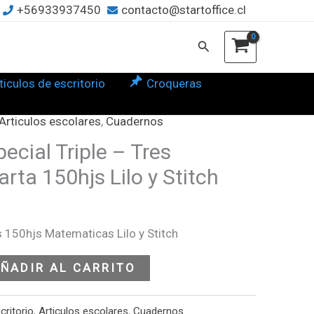
+56933937450
contacto@startoffice.cl
.
s
Buscar
erias
arta
ticulos de escritorio
Croqueras
hjs
l
Articulos escolares
,
Cuadernos
recio
cial Triple – Tres
ch
ctual
rta 150hjs Lilo y Stitch
tidad
s:
4.190.
 150hjs Matematicas Lilo y Stitch
ÑADIR AL CARRITO
critorio
,
Articulos escolares
,
Cuadernos