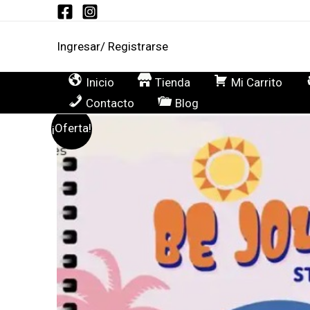
Ir
al
Ingresar/ Registrarse
contenido
Inicio
Tienda
Mi Carrito
Contacto
Blog
¡Oferta!