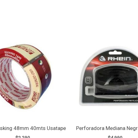
asking 48mm 40mts Usatape
Perforadora Mediana Negr
$
2.290
$
4.990