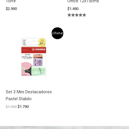
Torre
Office 12x15cms
$
2.990
$
1.490
Valorado
con
5.00
de 5
El
El
¡Oferta!
precio
precio
original
actual
era:
es:
$1.990.
$1.790.
Set 3 Mini Destacadores
Pastel Stabilo
$
1.990
$
1.790