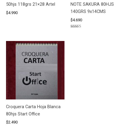
50hjs 118grs 21×28 Artel
NOTE SAKURA 80HJS
140GRS 9x14CMS
$
4.990
$
4.690
Valorado
con
5.00
de 5
Croquera Carta Hoja Blanca
80hjs Start Office
$
2.490