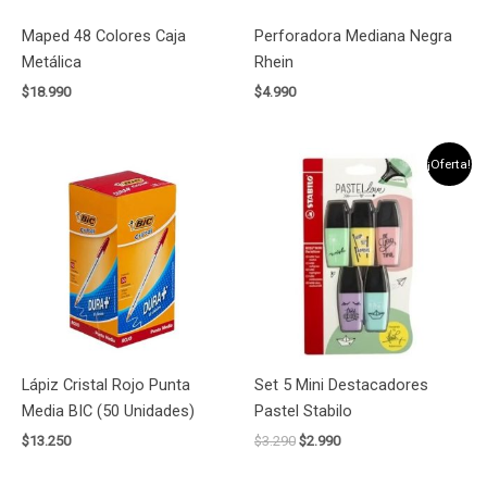
Maped 48 Colores Caja
Perforadora Mediana Negra
Metálica
Rhein
$
18.990
$
4.990
El
El
¡Oferta!
precio
precio
original
actual
era:
es:
$3.290.
$2.990.
Lápiz Cristal Rojo Punta
Set 5 Mini Destacadores
Media BIC (50 Unidades)
Pastel Stabilo
$
13.250
$
3.290
$
2.990