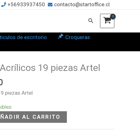
+56933937450
contacto@startoffice.cl
0.
as
Buscar
l
tidad
ticulos de escritorio
Croqueras
El
precio
crílicos 19 piezas Artel
l
actual
es:
0
0.
$14.990.
9 piezas Artel
ibles
ÑADIR AL CARRITO