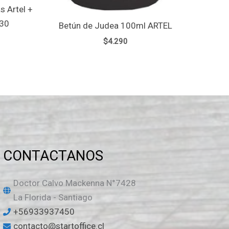
s Artel +
×30
Betún de Judea 100ml ARTEL
$
4.290
CONTACTANOS
Doctor Calvo Mackenna N°7428
La Florida - Santiago
+56933937450
contacto@startoffice.cl