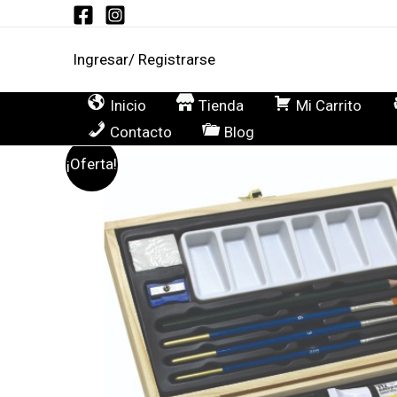
Ir
al
Ingresar/ Registrarse
contenido
Inicio
Tienda
Mi Carrito
Contacto
Blog
¡Oferta!