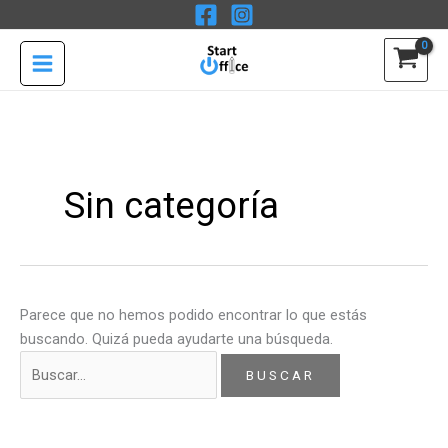
Ir
Buscar
B
al
por:
u
contenido
s
c
a
r
p
Sin categoría
o
r
:
Parece que no hemos podido encontrar lo que estás
buscando. Quizá pueda ayudarte una búsqueda.