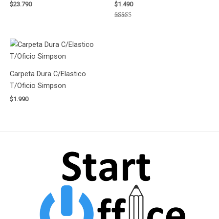
$
23.790
$
1.490
Valorado
con
5.00
de 5
Carpeta Dura C/Elastico
T/Oficio Simpson
$
1.990