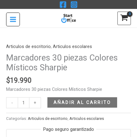
Ir
Colores
al
Místicos
contenido
Sharpie
cantidad
Marcadores
30
piezas
Articulos de escritorio
,
Articulos escolares
Colores
Marcadores 30 piezas Colores
Místicos
Místicos Sharpie
Sharpie
cantidad
$
19.990
Marcadores 30 piezas Colores Místicos Sharpie
AÑADIR AL CARRITO
-
+
Categorías:
Articulos de escritorio
,
Articulos escolares
Pago seguro garantizado